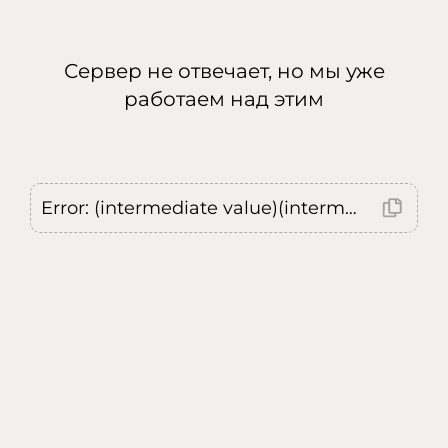
Сервер не отвечает, но мы уже
работаем над этим
Error: (intermediate value)(intermediate value)(intermediate value).replaceAll is not a function