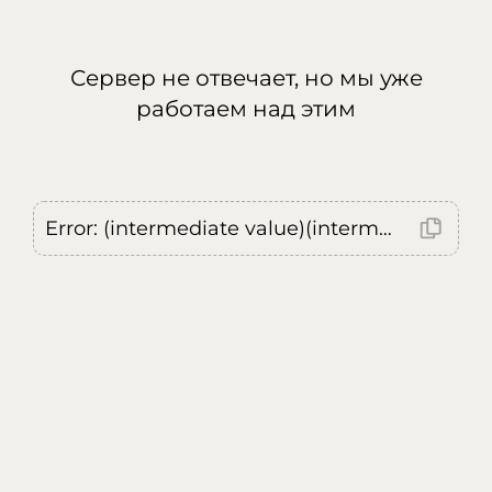
Сервер не отвечает, но мы уже
работаем над этим
Error: (intermediate value)(intermediate value)(intermediate value).replaceAll is not a function