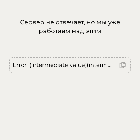
Сервер не отвечает, но мы уже
работаем над этим
Error: (intermediate value)(intermediate value)(intermediate value).replaceAll is not a function