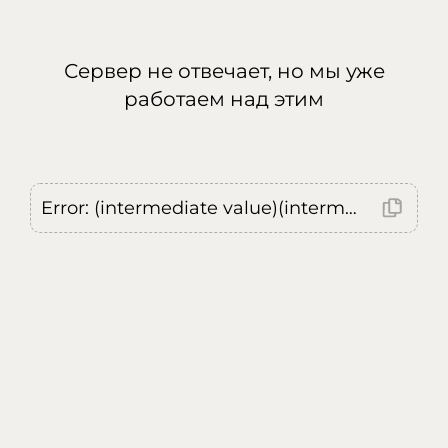
Сервер не отвечает, но мы уже
работаем над этим
Error: (intermediate value)(intermediate value)(intermediate value).replaceAll is not a function