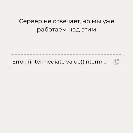
Сервер не отвечает, но мы уже
работаем над этим
Error: (intermediate value)(intermediate value)(intermediate value).replaceAll is not a function