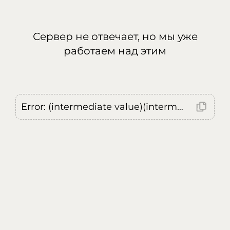
Сервер не отвечает, но мы уже
работаем над этим
Error: (intermediate value)(intermediate value)(intermediate value).replaceAll is not a function