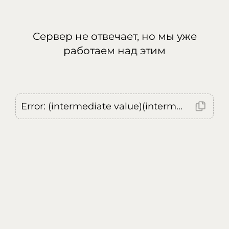
Сервер не отвечает, но мы уже
работаем над этим
Error: (intermediate value)(intermediate value)(intermediate value).replaceAll is not a function